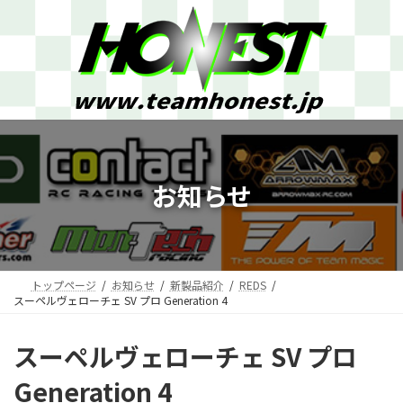
コ
ナ
ン
ビ
テ
ゲ
ン
ー
ツ
シ
へ
ョ
ス
ン
キ
に
ッ
移
プ
動
お知らせ
トップページ
お知らせ
新製品紹介
REDS
スーペルヴェローチェ SV プロ Generation 4
スーペルヴェローチェ SV プロ
Generation 4