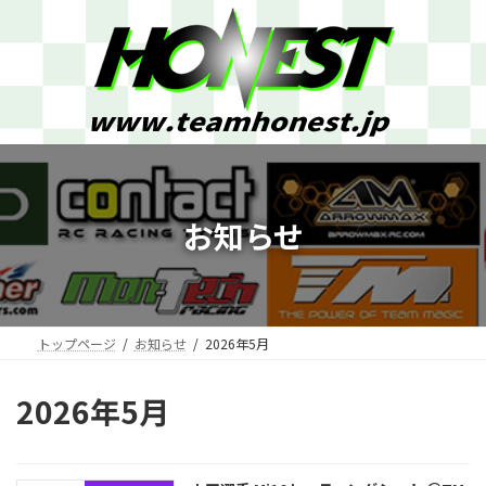
コ
ナ
ン
ビ
テ
ゲ
ン
ー
ツ
シ
へ
ョ
ス
ン
キ
に
ッ
移
プ
動
お知らせ
トップページ
お知らせ
2026年5月
2026年5月