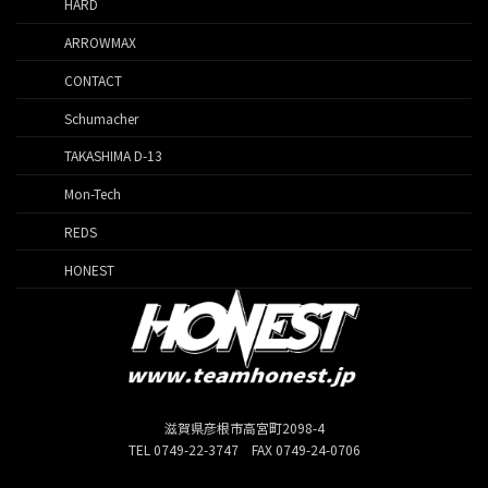
HARD
ARROWMAX
CONTACT
Schumacher
TAKASHIMA D-13
Mon-Tech
REDS
HONEST
滋賀県彦根市高宮町2098-4
TEL 0749-22-3747 FAX 0749-24-0706