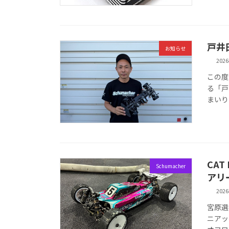
戸井
お知らせ
202
この度
る「戸
まいり
CAT
Schumacher
アリ
202
宮原選
ニアッ