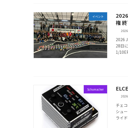
202
イベント
権 
202
2026
28日
1/1
ELC
Schumacher
202
チェコ
シューマ
ライドG