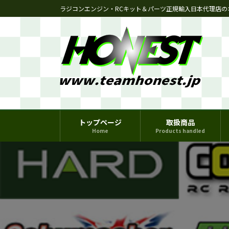
コ
ナ
ラジコンエンジン・RCキット＆パーツ正規輸入日本代理店の
ン
ビ
テ
ゲ
ン
ー
ツ
シ
へ
ョ
ス
ン
キ
に
ッ
移
プ
動
トップページ
取扱商品
Home
Products handled