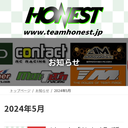
コ
ナ
ン
ビ
テ
ゲ
ン
ー
ツ
シ
へ
ョ
ス
ン
キ
に
ッ
移
プ
動
お知らせ
トップページ
お知らせ
2024年5月
2024年5月