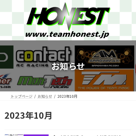
コ
ナ
ン
ビ
テ
ゲ
ン
ー
ツ
シ
へ
ョ
ス
ン
キ
に
ッ
移
プ
動
お知らせ
トップページ
お知らせ
2023年10月
2023年10月