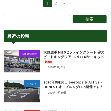
投
固
固
1
2
»
定
定
稿
ペ
ペ
の
ー
ー
検索
ジ
ジ
ペ
ー
最近の投稿
ジ
送
大野選手 Mi10セッティングシート ＠ス
Schumacher
ピードキングツアーRd3 TMサーキット
り
新着!!
2026年8月6日
2026年8月16日 Beetops ＆ Active・
イベント
HONEST オープニングCup開催です！
2026年7月30日