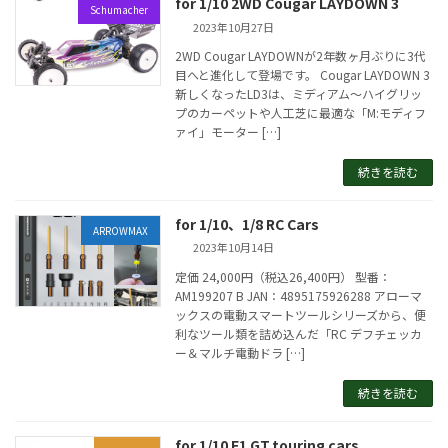
for 1/10 2WD Cougar LAYDOWN 3
Schumacher
2023年10月27日
2WD Cougar LAYDOWNが2年数ヶ月ぶりに3代
目へと進化して登場です。 Cougar LAYDOWN 3
新しくなったLD3は、ミディアム～ハイグリッ
プのカーペットや人工芝に最適な「M:モディフ
ァイ」モーター […]
続きを読む
for 1/10、1/8 RC Cars
ARROWMAX
2023年10月14日
定価 24,000円（税込26,400円） 型番：
AM199207 B JAN：4895175926288 アローマ
ックスの電動スマートツールシリーズから、便
利なツール類を詰め込んだ「RC デフチェッカ
ー＆マルチ電動ドラ […]
続きを読む
for 1/10 F1 GT,touring cars