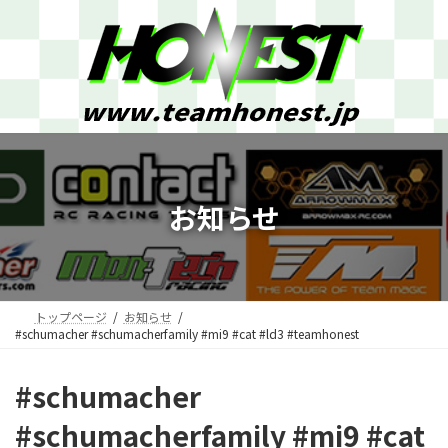
コ
ナ
ン
ビ
テ
ゲ
ン
ー
ツ
シ
へ
ョ
ス
ン
キ
に
ッ
移
プ
動
お知らせ
トップページ
お知らせ
#schumacher #schumacherfamily #mi9 #cat #ld3 #teamhonest
#schumacher
#schumacherfamily #mi9 #cat