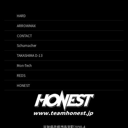
HARD
ARROWMAX
CONTACT
Schumacher
TAKASHIMA D-13
Mon-Tech
REDS
HONEST
滋賀県彦根市高宮町2098-4