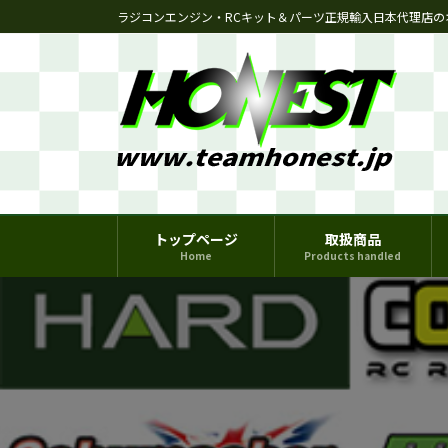
コ
ナ
ラジコンエンジン・RCキット＆パーツ正規輸入日本代理店の
ン
ビ
テ
ゲ
ン
ー
ツ
シ
へ
ョ
ス
ン
キ
に
ッ
移
プ
動
トップページ
取扱商品
Home
Products handled