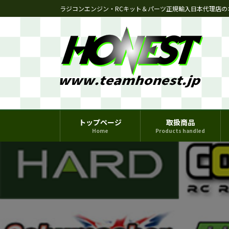
コ
ナ
ラジコンエンジン・RCキット＆パーツ正規輸入日本代理店の
ン
ビ
テ
ゲ
ン
ー
ツ
シ
へ
ョ
ス
ン
キ
に
ッ
移
プ
動
トップページ
取扱商品
Home
Products handled