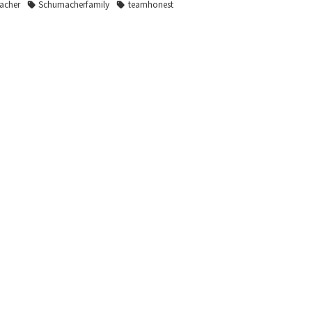
acher
Schumacherfamily
teamhonest