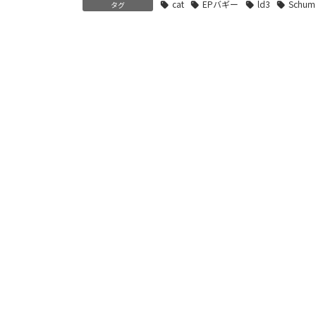
cat
EPバギー
ld3
Schum
タグ