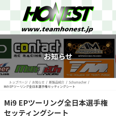
コ
ナ
ン
ビ
テ
ゲ
ン
ー
ツ
シ
へ
ョ
ス
ン
キ
に
ッ
移
プ
動
お知らせ
トップページ
お知らせ
新製品紹介
Schumacher
Mi9 EPツーリング全日本選手権セッティングシート
Mi9 EPツーリング全日本選手権
セッティングシート