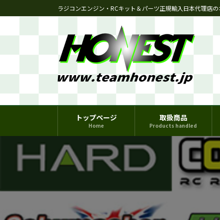
コ
ナ
ラジコンエンジン・RCキット＆パーツ正規輸入日本代理店の
ン
ビ
テ
ゲ
ン
ー
ツ
シ
へ
ョ
ス
ン
キ
に
ッ
移
プ
動
トップページ
取扱商品
Home
Products handled