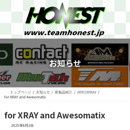
コ
ナ
ン
ビ
テ
ゲ
ン
ー
ツ
シ
へ
ョ
ス
ン
キ
に
ッ
移
プ
動
お知らせ
トップページ
お知らせ
新製品紹介
ARROWMAX
for XRAY and Awesomatix
for XRAY and Awesomatix
2025年6月2日