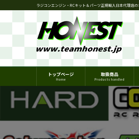
コ
ナ
ラジコンエンジン・RCキット＆パーツ正規輸入日本代理店の
ン
ビ
テ
ゲ
ン
ー
ツ
シ
へ
ョ
ス
ン
キ
に
ッ
移
プ
動
トップページ
取扱商品
Home
Products handled