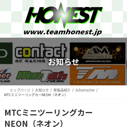
コ
ナ
ン
ビ
テ
ゲ
ン
ー
ツ
シ
へ
ョ
ス
ン
キ
に
ッ
移
プ
動
お知らせ
トップページ
お知らせ
新製品紹介
Schumacher
MTCミニツーリングカーNEON（ネオン）
MTCミニツーリングカー
NEON（ネオン）