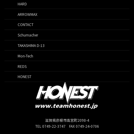
HARD
ARROWMAX
CONTACT
Schumacher
TAKASHIMA D-13
Mon-Tech
REDS
HONEST
滋賀県彦根市高宮町2098-4
TEL 0749-22-3747 FAX 0749-24-0706