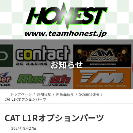
コ
ナ
ン
ビ
テ
ゲ
ン
ー
ツ
シ
へ
ョ
ス
ン
キ
に
ッ
移
プ
動
お知らせ
トップページ
お知らせ
新製品紹介
Schumacher
CAT L1Rオプションパーツ
CAT L1Rオプションパーツ
2024年9月27日