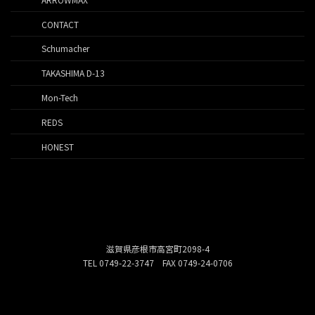
CONTACT
Schumacher
TAKASHIMA D-13
Mon-Tech
REDS
HONEST
滋賀県彦根市高宮町2098-4
TEL 0749-22-3747 FAX 0749-24-0706