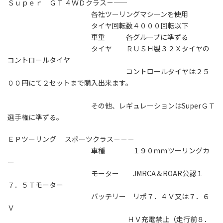
Ｓｕｐｅｒ ＧＴ ４ＷＤクラス－――
各社ツーリングマシーンを使用
タイヤ回転数４０００回転以下
車重 各グループに準ずる
タイヤ ＲＵＳＨ製３２Ｘタイヤの
コントロールタイヤ
コントロールタイヤは２５
００円にて２セットまで購入出来ます。
その他、レギュレーションはSuperＧＴ
選手権に準ずる。
ＥＰツーリング スポーツクラス－－－
車種 １９０ｍｍツーリングカ
ー
モーター JMRCA＆ROAR公認１
７．５Ｔモーター
バッテリー リポ７．４Ｖ又は７．６
Ｖ
ＨＶ充電禁止（走行前８．