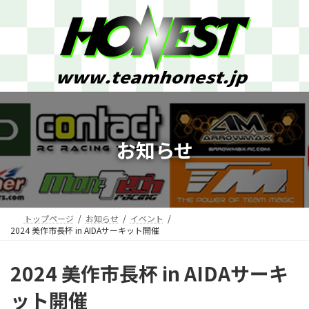
コ
ナ
ン
ビ
テ
ゲ
ン
ー
ツ
シ
へ
ョ
ス
ン
キ
に
ッ
移
プ
動
お知らせ
トップページ
お知らせ
イベント
2024 美作市長杯 in AIDAサーキット開催
2024 美作市長杯 in AIDAサーキ
ット開催