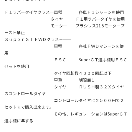
Ｆ１ラバータイヤクラス―車種 各車Ｆ１シャーシを使用
タイヤ Ｆ１用ラバータイヤを使用
モーター ブラシレス21.5モータ－ブ
ースト禁止
ＳｕｐｅｒＧＴ ＦＷＤクラス－――
車種 各社ＦＷＤマシーンを使
用
ＥＳＣ SuperＧＴ選手権用ＥＳＣ
セットを使用
タイヤ回転数４０００回転以下
車重 制限無し
タイヤ ＲＵＳＨ製３２Ｘタイヤ
のコントロールタイヤ
コントロールタイヤは２５００円で２
セットまで購入出来ます。
その他、レギュレーションはSuperＧＴ
選手権に準ずる