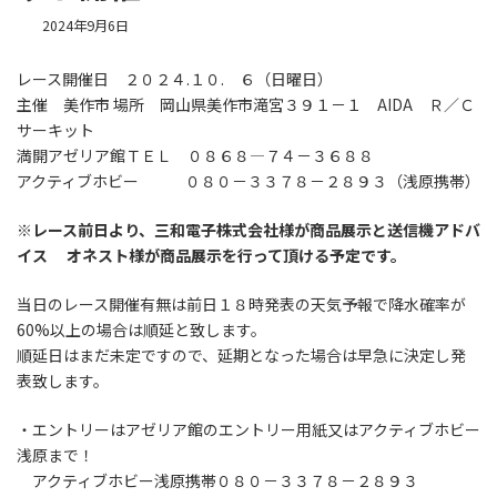
2024年9月6日
レース開催日 ２０２４.１０. ６（日曜日）
主催 美作市 場所 岡山県美作市滝宮３９１－１ AIDA Ｒ／Ｃ
サーキット
満開アゼリア館ＴＥＬ ０８６８—７４－３６８８
アクティブホビー ０８０－３３７８－２８９３（浅原携帯）
※レース前日より、三和電子株式会社様が商品展示と送信機アドバ
イス オネスト様が商品展示を行って頂ける予定です。
当日のレース開催有無は前日１８時発表の天気予報で降水確率が
60%以上の場合は順延と致します。
順延日はまだ未定ですので、延期となった場合は早急に決定し発
表致します。
・エントリーはアゼリア館のエントリー用紙又はアクティブホビー
浅原まで！
アクティブホビー浅原携帯０８０－３３７８－２８９３