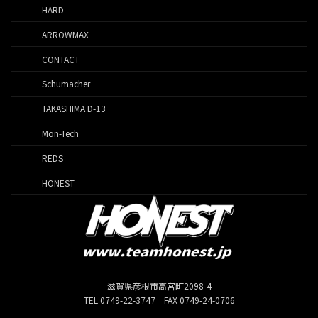
HARD
ARROWMAX
CONTACT
Schumacher
TAKASHIMA D-13
Mon-Tech
REDS
HONEST
滋賀県彦根市高宮町2098-4
TEL 0749-22-3747 FAX 0749-24-0706