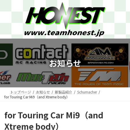
コ
ナ
ン
ビ
テ
ゲ
ン
ー
ツ
シ
へ
ョ
ス
ン
キ
に
ッ
移
プ
動
お知らせ
トップページ
お知らせ
新製品紹介
Schumacher
for Touring Car Mi9（and Xtreme body）
for Touring Car Mi9（and
Xtreme body）