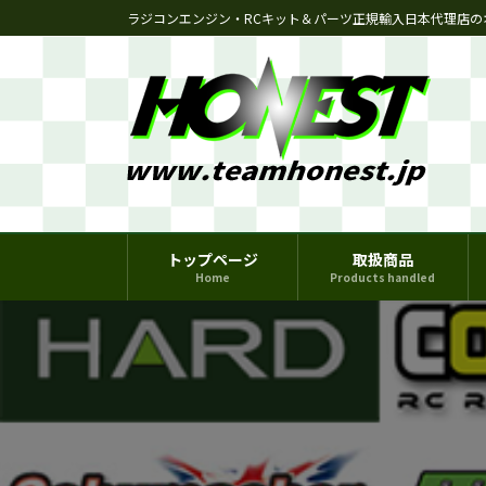
コ
ナ
ラジコンエンジン・RCキット＆パーツ正規輸入日本代理店の
ン
ビ
テ
ゲ
ン
ー
ツ
シ
へ
ョ
ス
ン
キ
に
ッ
移
プ
動
トップページ
取扱商品
Home
Products handled