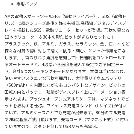
専用バッグ
AMの電動スマートツールSES（電動ドライバー）、SDS（電動ド
リル）に続きシリーズ最後を飾る有機EL高精細デジタルディスプ
レイを搭載したSGS：電動リューターセットが登場。形状の異なる
12本のリューター＆30本の彫刻ビットがずらりセットに！
プラスチック、鉄、アルミ、ガラス、セラミック、金、石、木など
様々な材質の物に対して磨く・削る・刻む、といった作業をこな
します。手首のひねり角度を感知して回転速度をコントロールす
るオートモードと、4段階から速度を選んで設定できる固定モー
ド、合計5つのワーキングモードがあります。本体は手になじむ、
使いやすいスクエアな形状を採用し、大容量リチウムバッテリ
（500mAh）を内蔵しながらもコンパクトなデザイン。ビットの
回転方向とバッテリー残量がディスプレイ上にアニメーション表
示されます。プッシュオープン式アルミケースは、マグネットでビ
ットを収納する仕様。ワイヤレス充電スタンド（Lサイズ) が付い
ていて、アルミケースごとでも充電が出来ます。80分のフル充電
で2時間程度ご使用頂けます。充電コード（マグネット式）が付い
ていますので、スタンド無しでUSBからも充電可。