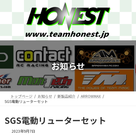
コ
ナ
ン
ビ
テ
ゲ
ン
ー
ツ
シ
へ
ョ
ス
ン
キ
に
ッ
移
プ
動
お知らせ
トップページ
お知らせ
新製品紹介
ARROWMAX
SGS電動リューターセット
SGS電動リューターセット
2023年9月7日