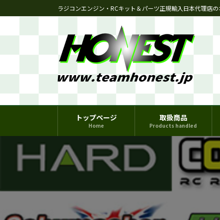
コ
ナ
ラジコンエンジン・RCキット＆パーツ正規輸入日本代理店の
ン
ビ
テ
ゲ
ン
ー
ツ
シ
へ
ョ
ス
ン
キ
に
ッ
移
プ
動
トップページ
取扱商品
Home
Products handled