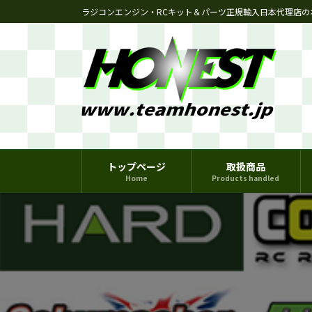
コ
ナ
ラジコンエンジン・RCキット＆パーツ正規輸入日本代理店の
ン
ビ
テ
ゲ
ン
ー
ツ
シ
へ
ョ
ス
ン
キ
に
ッ
移
プ
動
トップページ
取扱商品
Home
Products handled