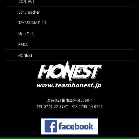
CONTACT
Schumacher
TAKASHIMA D-13
Mon-Tech
REDS
HONEST
滋賀県彦根市高宮町2098-4
TEL 0749-22-3747 FAX 0749-24-0706