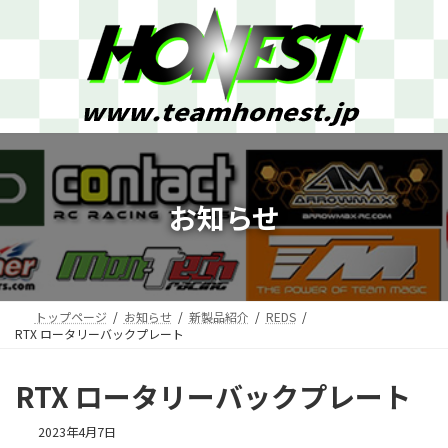
コ
ナ
ン
ビ
テ
ゲ
ン
ー
ツ
シ
へ
ョ
ス
ン
キ
に
ッ
移
プ
動
お知らせ
トップページ
お知らせ
新製品紹介
REDS
RTX ロータリーバックプレート
RTX ロータリーバックプレート
2023年4月7日