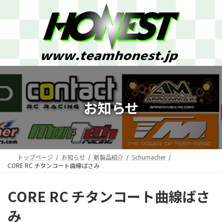
コ
ナ
ン
ビ
テ
ゲ
ン
ー
ツ
シ
へ
ョ
ス
ン
キ
に
ッ
移
プ
動
お知らせ
トップページ
お知らせ
新製品紹介
Schumacher
CORE RC チタンコート曲線ばさみ
CORE RC チタンコート曲線ばさ
み