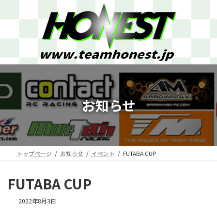
コ
ナ
ン
ビ
テ
ゲ
ン
ー
ツ
シ
へ
ョ
ス
ン
キ
に
ッ
移
プ
動
お知らせ
トップページ
お知らせ
イベント
FUTABA CUP
FUTABA CUP
2022年8月3日