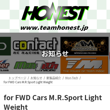
コ
ナ
ン
ビ
テ
ゲ
ン
ー
ツ
シ
へ
ョ
ス
ン
キ
に
ッ
移
プ
動
お知らせ
トップページ
お知らせ
新製品紹介
Mon-Tech
for FWD Cars M.R.Sport Light Weight
for FWD Cars M.R.Sport Light
Weight