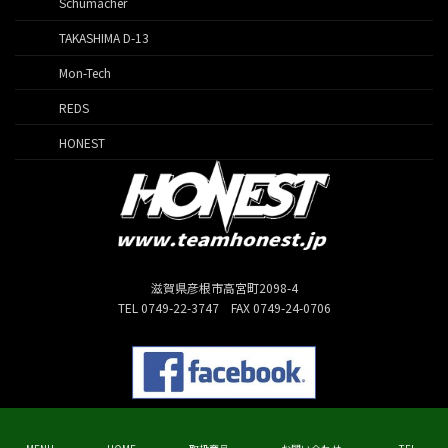
Schumacher
TAKASHIMA D-13
Mon-Tech
REDS
HONEST
滋賀県彦根市高宮町2098-4
TEL 0749-22-3747 FAX 0749-24-0706
Copyright © HONEST All Rights Reserved.