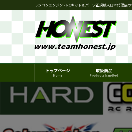
コ
ナ
ラジコンエンジン・RCキット＆パーツ正規輸入日本代理店の
ン
ビ
テ
ゲ
ン
ー
ツ
シ
へ
ョ
ス
ン
キ
に
ッ
移
プ
動
トップページ
取扱商品
Home
Products handled