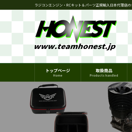
コ
ナ
ラジコンエンジン・RCキット＆パーツ正規輸入日本代理店の
ン
ビ
テ
ゲ
ン
ー
ツ
シ
へ
ョ
ス
ン
キ
に
ッ
移
プ
動
トップページ
取扱商品
Home
Products handled