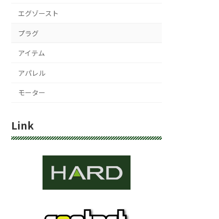
エグゾースト
プラグ
アイテム
アパレル
モーター
Link